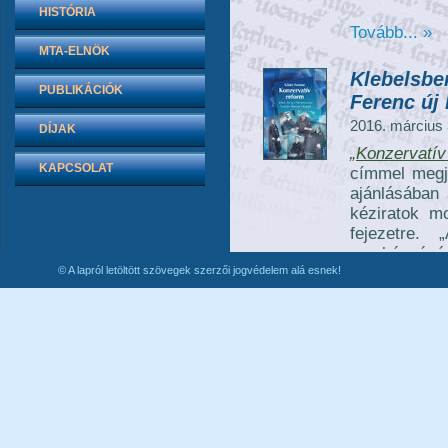
HISTÓRIA
Tovább... »
MTA-ELNÖK
Klebelsbe
PUBLIKÁCIÓK
Ferenc új 
2016. március 
DÍJAK
„Konzervatív
KAPCSOLAT
címmel megj
ajánlásában
kéziratok mo
fejezetre.
munkásságáró
© A lapról letöltött szövegek szerzői jogvédelem alá esnek!
1949 között
személyük 
tudományos é
világháború
1949-ben, a
kiszorítása
szellemi örö
visszavétel
olvasható.)