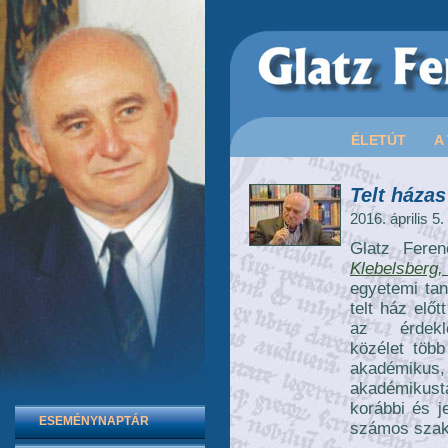
ÉLETÚT
A
Telt háza
2016. április 5.
Glatz Fere
Klebelsberg
egyetemi tan
telt ház elő
az érde
közélet több
akadémikus
akadémikust
korábbi és j
ESEMÉNYNAPTÁR
számos szakm