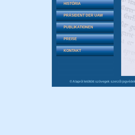
HISTÓRIA
PRÄSIDENT DER UAW
PUBLIKATIONEN
PREISE
KONTAKT
© A lapról letöltött szövegek szerzői jogvéde