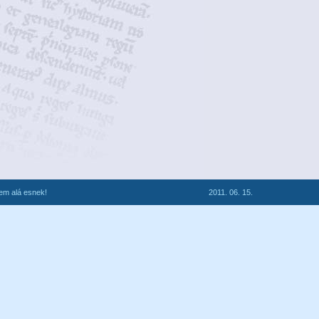
lem alá esnek!
2011. 06. 15.